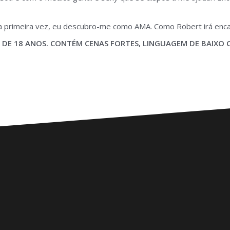
 primeira vez, eu descubro-me como AMA. Como Robert irá encara
DE 18 ANOS. CONTÉM CENAS FORTES, LINGUAGEM DE BAIXO CA