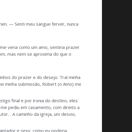
men. — Senti meu sangue ferver, nunca
me veria como um amo, sentiria prazer
bom, mas nem se aproxima do que o
nhos do prazer e do desejo. Traí minha
vei minha submissão, Robert (o Amo) me
o final e por ironia do destino, eles
t me pediu em casamento, com direito a
utor… A caminho da igreja, um desvio,
cantador e sexy, como eu poderia