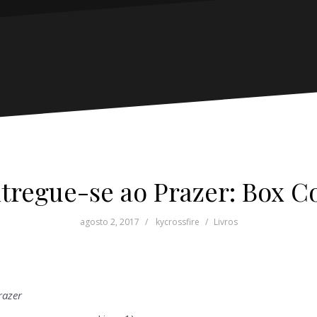
tregue-se ao Prazer: Box C
agosto 2, 2017
kycrossfire
Livros
razer