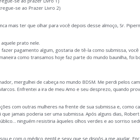
tregue-se ao prazer Livro 1)
tregue-se ao Prazer Livro 2)
ca mais ter que olhar para você depois desse almoço, Sr. Piper
 aquele prato nele.
fazer pagamento algum, gostaria de tê-la como submissa, você 
 maneira como transamos hoje faz parte do mundo baunilha, foi 
nador, mergulhei de cabeça no mundo BDSM. Me perdi pelos cami
Marcos. Enfrentei a ira de meu Amo e seu desprezo, quando pro
s com outras mulheres na frente de sua submissa e, como castig
vi que jamais poderia ser uma submissa. Após alguns dias, Rober
úblico… ninguém resistiria àqueles olhos verdes e ao sorriso sed
ou e com o médico gentil e sexy que se dispôs a me ajudar. En