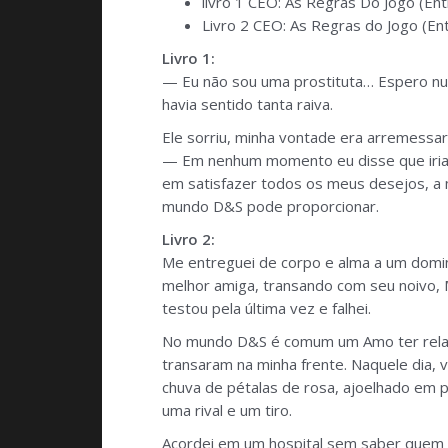
livro 1 CEO: As Regras Do Jogo (En
Livro 2 CEO: As Regras do Jogo (En
Livro 1:
— Eu não sou uma prostituta… Espero nun
havia sentido tanta raiva.
Ele sorriu, minha vontade era arremessar
— Em nenhum momento eu disse que iria 
em satisfazer todos os meus desejos, a
mundo D&S pode proporcionar.
Livro 2:
Me entreguei de corpo e alma a um domi
melhor amiga, transando com seu noivo, 
testou pela última vez e falhei.
No mundo D&S é comum um Amo ter relaçõe
transaram na minha frente. Naquele dia, 
chuva de pétalas de rosa, ajoelhado em p
uma rival e um tiro.
Acordei em um hospital sem saber quem s