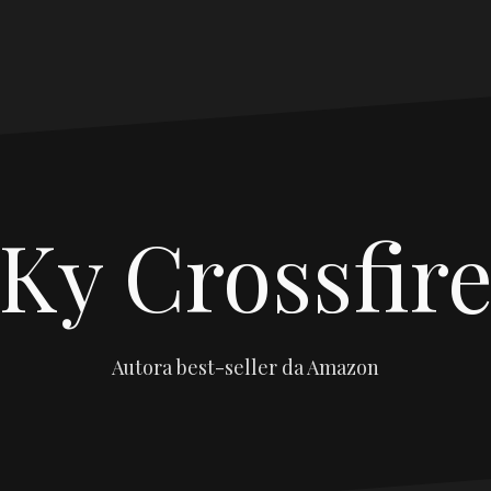
Ky Crossfir
Autora best-seller da Amazon