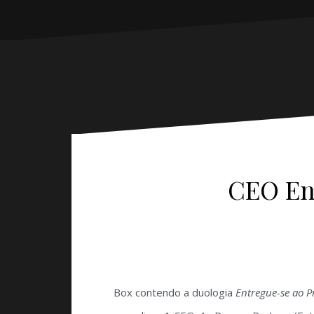
CEO En
Box contendo a duologia
Entregue-se ao P