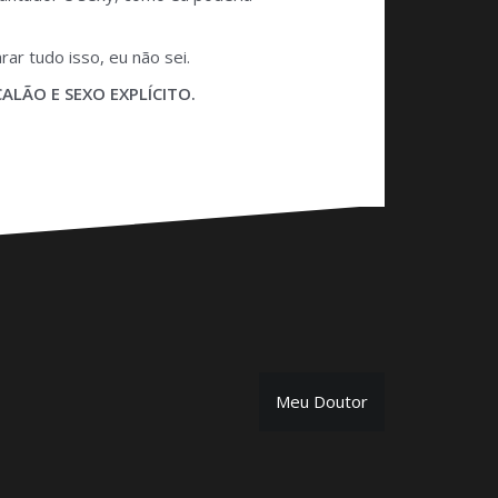
r tudo isso, eu não sei.
LÃO E SEXO EXPLÍCITO.
Meu Doutor