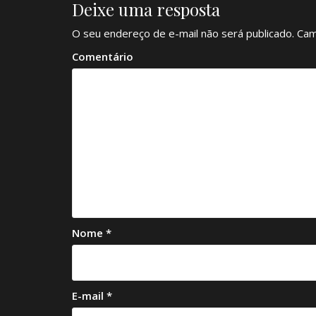
Deixe uma resposta
e
g
O seu endereço de e-mail não será publicado.
Cam
a
Comentário
ç
ã
o
d
e
P
o
Nome
*
s
t
E-mail
*