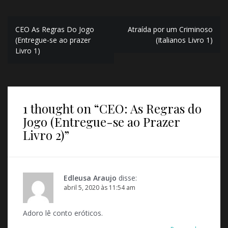
N
CEO As Regras Do Jogo
Atraída por um Criminoso
(Entregue-se ao prazer
(Italianos Livro 1)
a
Livro 1)
v
e
g
1 thought on “
CEO: As Regras do
a
Jogo (Entregue-se ao Prazer
ç
Livro 2)
”
ã
o
Edleusa Araujo
disse:
d
abril 5, 2020 às 11:54 am
e
Adoro lê conto eróticos.
P