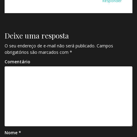
Responder
o
s
t
Deixe uma resposta
O seu endereço de e-mail não será publicado.
Campos
obrigatórios são marcados com
*
Comentário
Nome
*