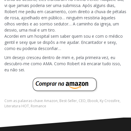
vi que jamais poderia ser uma submissa. Após alguns dias,
Robert me pediu em casamento, com direito a chuva de pétalas
de rosa, ajoelhado em público… ninguém resistiria àqueles
olhos verdes e ao sorriso sedutor… A caminho da igreja, um
desvio, uma rival e um tiro.
Acordei em um hospital sem saber quem sou e com o médico
gentil e sexy que se dispôs a me ajudar. Encantador e sexy,
como eu poderia desconfiar…
Um desejo cresceu dentro de mim e, pela primeira vez, eu
descubro-me como AMA. Como Robert irá encarar tudo isso,
eu não sei.
Com as palavras-chave
Amazon
,
Best-Seller
,
CEO
,
Ebook
,
Ky Crossfire
,
Literatura HOT
,
Romance