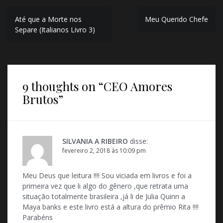
N
Até que a Morte nos
Meu Querido Chefe
Separe (Italianos Livro 3)
a
v
e
9 thoughts on “
CEO Amores
g
Brutos
”
a
ç
ã
SILVANIA A RIBEIRO
disse:
o
fevereiro 2, 2018 às 10:09 pm
d
Meu Deus que leitura !!!! Sou viciada em livros e foi a
e
primeira vez que li algo do gênero ,que retrata uma
situação totalmente brasileira ,já li de Julia Quinn a
P
Maya banks e este livro está a altura do prêmio Rita !!!!
o
Parabéns