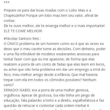
***
Prepare-se para dar boas risadas com o Lobo Mau e a
Chapéuzinho! Porque um lobo mau tem seu valor, afinal de
contas:
Ele te ouve melhor, ele te enxerga melhor e o mais importante!
ELE TE COME MELHOR!
#Nicolas Santoro Reis :
O ÚNICO problema de um homem como eu é que as vezes eu
deixo que o meu cacete tome as decisões. Com dinheiro, poder
e uma fila infindável de modelos exuberantes ansiosas para
tentar fazer com que eu me apaixone, de forma que elas
realizem a porra de um conto de fadas que elas leem em livros,
eu achei que não teria problema em dar um emprego a irmã do
Rico, meu melhor amigo desde a infância. Que mal haveria
trepar com ela em todos os cômodos possíveis? Nenhum
certo?
ERRADO! ISABEL era a porra de uma mulher geniosa,
orgulhosa. Apesar de gostosa, Isa não tinha um pingo de
educação, fala palavrão a torto e a direito, espalhafatosa e faz
questão de retrucar e contestar cada ordem minha! A