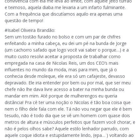
convivência com ela me leva ao limite, com aquele jeito turrão
e teimoso, aquela diaba me levaria a um infarto fulminante.
Com a frequência que discutíamos aquilo era apenas uma
questão de tempo!
#Isabel Oliveira Brandão:
Sem um tostão furado no bolso e com um par de chifres
enfeitando a minha cabeça, eu dei um pé na bunda de Jorge
(um cachorro safado que logo você vai saber o porque…) e a
muito custo resolvi aceitar a proposta de trabalhar como
empregada na casa de Nicolas Reis, um dos CEO’s mais
influentes no mundo da moda, mas para mim, que já o
conhecia desde moleque, ele era só um cafajeste, devasso
depravado. Ele iria entender por bem ou por mal, que ser meu
chefe não lhe dava livre acesso a bater na minha bunda ou
mandar em mim. Até porque de mulherengos eu queria
distância! Pra cê ter uma noção o Nicolas é tão boa coisa que
nem o filho dele fala com ele. Tá não vou negar que ele é bem
tesudo, não é todo dia que se vê um homem com quase dois
metros de altura e músculos perfeitos que fazem você chorar, e
não é pelos olhos sabe? Aquele estilo lenhador parrudo, com
aquele coque idiota e estupidamente lindo, (epa… ) voltando ao