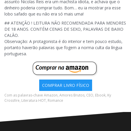
assunto Nicolas Reis era um machista idiota, e achava que o
dinheiro poderia comprar tudo. Bom… eu ia mostrar pra esse
lobo safado que eu não era só mais uma!
## ATENÇÃO ! LEITURA NÃO RECOMENDADA PARA MENORES
DE 18 ANOS. CONTÉM CENAS DE SEXO, PALAVRAS DE BAIXO
CALÃO.
Observação: A protagonista é do interior e tem pouco estudo,
portanto haverão palavras que fogem a norma culta da língua
portuguesa.
COMPRAR LIVRO FÍSICO
Com as palavras-chave
Amazon
,
Amores Brutos
,
CEO
,
Ebook
,
Ky
Crossfire
,
Literatura HOT
,
Romance